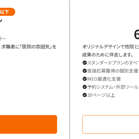
以下
ン
円～
、求職者に「医院の雰囲気」を
オリジナルデザインで他院と
成果のために伴走します。
スタンダードプランのすべ
check_circle
直接応募獲得の個別支援
check_circle
MEO最適化支援
check_circle
予約システム・外部ツー
check_circle
20ページ以上
check_circle