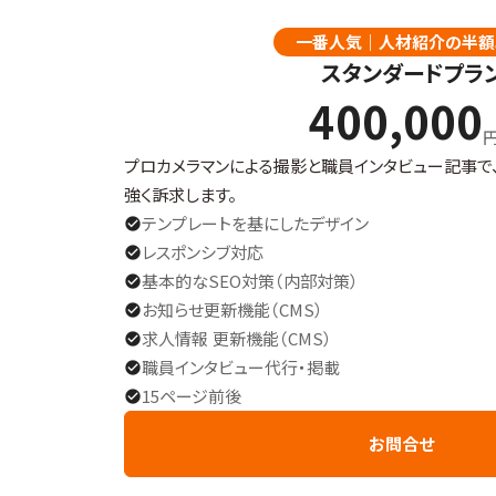
一番人気｜人材紹介の半額
スタンダードプラ
400,000
プロカメラマンによる撮影と職員インタビュー記事で
強く訴求します。
テンプレートを基にしたデザイン
check_circle
レスポンシブ対応
check_circle
基本的なSEO対策（内部対策）
check_circle
お知らせ更新機能（CMS）
check_circle
求人情報 更新機能（CMS）
check_circle
職員インタビュー代行・掲載
check_circle
15ページ前後
check_circle
お問合せ