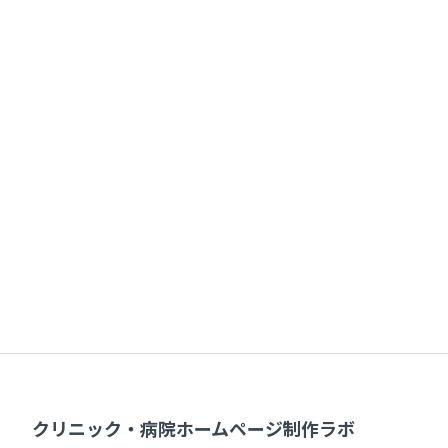
保守管理サービス
ロゴ制
10,000円 /月
要見積
クリニック・病院ホームページ制作ラボ