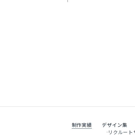
作
医院紹介動画制作
300,000円～
制作実績
デザイン集
リクルート
料金
-