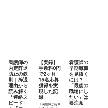
看護師の
【実録】
看護師の
内定辞退
手数料0円
早期離職
防止の鉄
で2ヶ月
を見抜く
則｜辞退
15名応募
には？
理由から
獲得を実
「最後の
読み解く
現した記
職場にし
「連絡ス
録
たい」は
ピード」
要注意
「採用費が経営
を圧迫してい