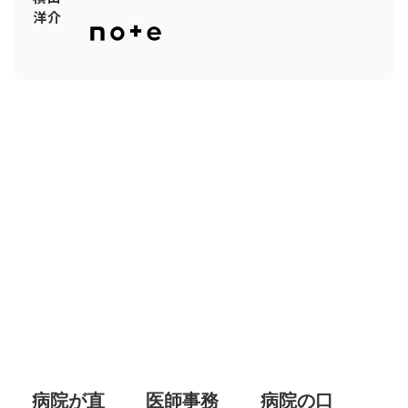
洋介
病院が直
医師事務
病院の口