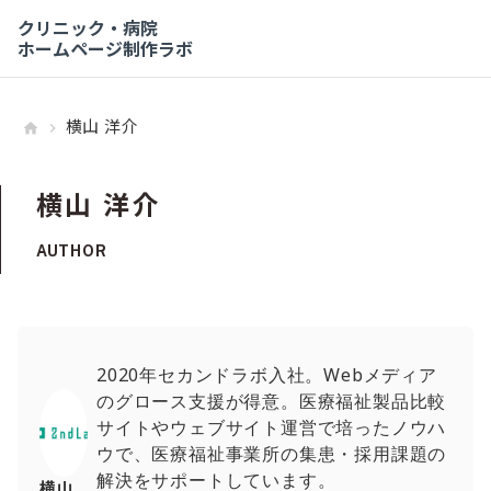
クリニック・病院
ホームページ制作ラボ
横山 洋介
home
keyboard_arrow_right
横山 洋介
AUTHOR
2020年セカンドラボ入社。Webメディア
のグロース支援が得意。医療福祉製品比較
サイトやウェブサイト運営で培ったノウハ
ウで、医療福祉事業所の集患・採用課題の
解決をサポートしています。
横山