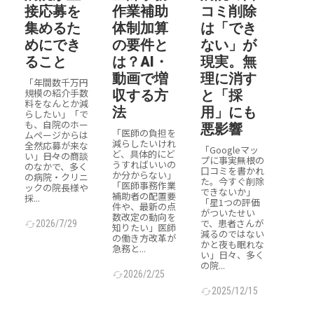
接応募を
作業補助
コミ削除
集めるた
体制加算
は「でき
めにでき
の要件と
ない」が
ること
は？AI・
現実。無
動画で増
理に消す
「年間数千万円
規模の紹介手数
収する方
と「採
料をなんとか減
法
用」にも
らしたい」「で
も、自院のホー
悪影響
「医師の負担を
ムページからは
減らしたいけれ
全然応募が来な
「Googleマッ
ど、具体的にど
い」――日々の商談
プに事実無根の
うすればいいの
のなかで、多く
口コミを書かれ
か分からない」
の病院・クリニ
た。今すぐ削除
「医師事務作業
ックの院長様や
できないか」
補助者の配置要
採...
「星1つの評価
件や、最新の点
がついたせい
数改定の動向を
で、患者さんが
2026/7/29
cached
知りたい」医師
減るのではない
の働き方改革が
かと夜も眠れな
急務と...
い」日々、多く
の院...
2026/2/25
cached
2025/12/15
cached