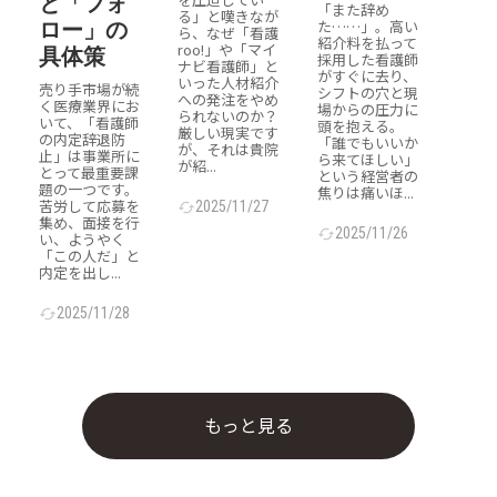
と「フォ
「また辞め
る」と嘆きなが
た……」。高い
ロー」の
ら、なぜ「看護
紹介料を払って
roo!」や「マイ
具体策
採用した看護師
ナビ看護師」と
がすぐに去り、
いった人材紹介
売り手市場が続
シフトの穴と現
への発注をやめ
く医療業界にお
場からの圧力に
られないのか？
いて、「看護師
頭を抱える。
厳しい現実です
の内定辞退防
「誰でもいいか
が、それは貴院
止」は事業所に
ら来てほしい」
が紹...
とって最重要課
という経営者の
題の一つです。
焦りは痛いほ...
苦労して応募を
2025/11/27
cached
集め、面接を行
2025/11/26
cached
い、ようやく
「この人だ」と
内定を出し...
2025/11/28
cached
もっと見る